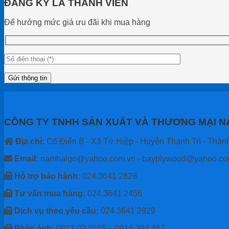
ĐĂNG KÝ LÀ THÀNH VIÊN
Để hưởng mức giá ưu đãi khi mua hàng
CÔNG TY TNHH SẢN XUẤT VÀ THƯƠNG MẠI N
Địa chỉ:
Cổ Điển B - Xã Tứ Hiệp - Huyện Thanh Trì - Thàn
Email:
namhaigo@yahoo.com.vn - bayplywood@yahoo.c
Hỗ trợ bảo hành:
024.3641 2828
Tư vấn mua hàng:
024.3641 2456
Dịch vụ theo yêu cầu:
024.3641 2929
Phản ánh:
0813 02 5555 – 0916 394 457