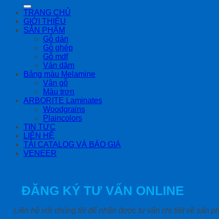
kiếm:
TRANG CHỦ
GIỚI THIỆU
SẢN PHẨM
Gỗ dán
Gỗ ghép
Gỗ mdf
Ván dăm
Bảng màu Melamine
Vân gỗ
Màu trơn
ARBORITE Laminates
Woodgrains
Plaincolors
TIN TỨC
LIÊN HỆ
TẢI CATALOG VÀ BÁO GIÁ
VENEER
ĐĂNG KÝ TƯ VẤN ONLINE
Liên hệ với chúng tôi để nhận được tư vấn chi tiết về sản 