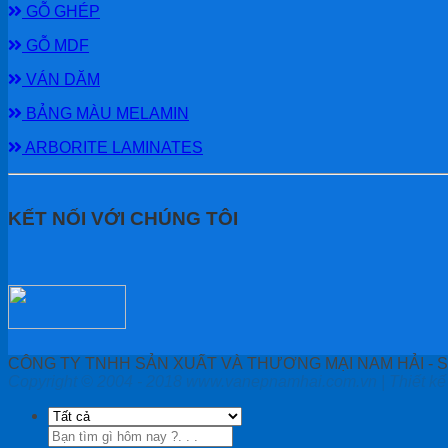
GỖ GHÉP
GỖ MDF
VÁN DĂM
BẢNG MÀU MELAMIN
ARBORITE LAMINATES
KẾT NỐI VỚI CHÚNG TÔI
CÔNG TY TNHH SẢN XUẤT VÀ THƯƠNG MẠI NAM HẢI - Số ĐK
Copyright © 2004 - 2018 www.vanepnamhai.com.vn | Thiết
Tìm