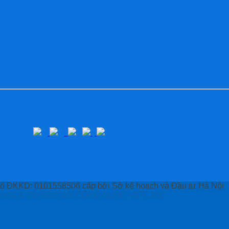
KD: 0101558506 cấp bởi Sở kế hoạch và Đầu tư Hà Nội
 kế web & vận hành bởi CÔNG NGHỆ VIỆT JSC