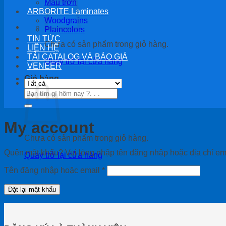
Màu trơn
ARBORITE Laminates
Woodgrains
Plaincolors
TIN TỨC
Chưa có sản phẩm trong giỏ hàng.
LIÊN HỆ
TẢI CATALOG VÀ BÁO GIÁ
Quay trở lại cửa hàng
VENEER
Giỏ hàng
Tìm
kiếm:
My account
Chưa có sản phẩm trong giỏ hàng.
Quên mật khẩu? Vui lòng nhập tên đăng nhập hoặc địa chỉ ema
Quay trở lại cửa hàng
Bắt
Tên đăng nhập hoặc email
*
buộc
Đặt lại mật khẩu