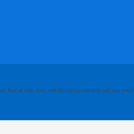
il. Bạn sẽ nhận được một liên kết tạo mật khẩu mới qua email