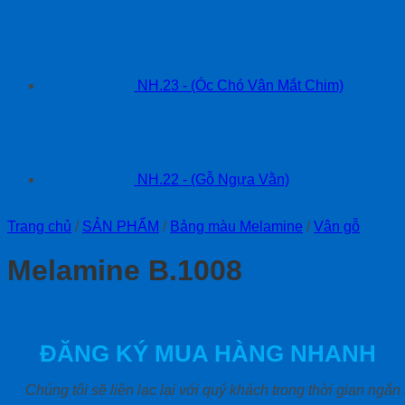
NH.23 - (Óc Chó Vân Mắt Chim)
NH.22 - (Gỗ Ngựa Vằn)
Trang chủ
/
SẢN PHẨM
/
Bảng màu Melamine
/
Vân gỗ
Melamine B.1008
ĐĂNG KÝ MUA HÀNG NHANH
Chúng tôi sẽ liên lạc lại với quý khách trong thời gian ngắn