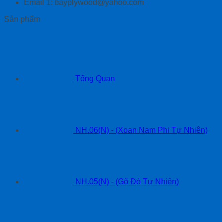
Email 1: bayplywood@yahoo.com
Sản phẩm
Tổng Quan
NH.06(N) - (Xoan Nam Phi Tự Nhiên)
NH.05(N) - (Gõ Đỏ Tự Nhiên)