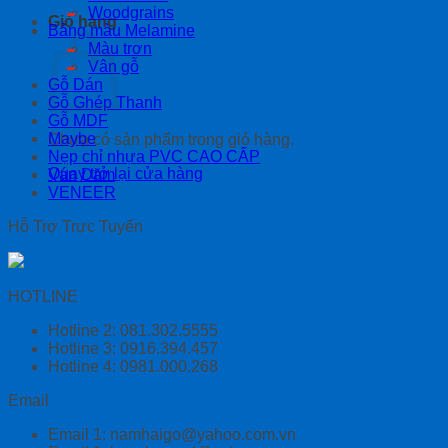
Woodgrains
Giỏ hàng
Bảng màu Melamine
Màu trơn
Vân gỗ
Gỗ Dán
Gỗ Ghép Thanh
Gỗ MDF
Maybe
Chưa có sản phẩm trong giỏ hàng.
Nẹp chỉ nhựa PVC CAO CẤP
Quay trở lại cửa hàng
Ván Dăm
VENEER
Hỗ Trợ Trực Tuyến
HOTLINE
Hotline 2: 081.302.5555
Hotline 3: 0916.394.457
Hotline 4: 0981.000.268
Email
Email 1: namhaigo@yahoo.com.vn