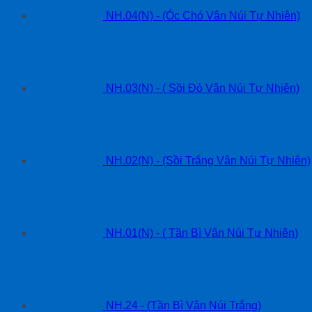
NH.04(N) - (Óc Chó Vân Núi Tự Nhiên)
NH.03(N) - ( Sồi Đỏ Vân Núi Tự Nhiên)
NH.02(N) - (Sồi Trắng Vân Núi Tự Nhiên)
NH.01(N) - ( Tần Bì Vân Núi Tự Nhiên)
NH.24 - (Tần Bì Vân Núi Trắng)