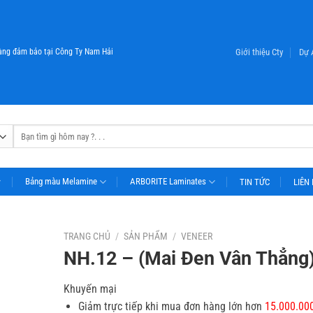
Giới thiệu Cty
Dự 
ng đảm bảo tại Công Ty Nam Hải
Tìm
kiếm:
Bảng màu Melamine
ARBORITE Laminates
TIN TỨC
LIÊN
TRANG CHỦ
/
SẢN PHẨM
/
VENEER
NH.12 – (Mai Đen Vân Thẳng
Khuyến mại
Giảm trực tiếp khi mua đơn hàng lớn hơn
15.000.00