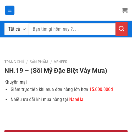
Chuyển
đến
nội
dung
Tìm
kiếm:
TRANG CHỦ
/
SẢN PHẨM
/
VENEER
NH.19 – (Sồi Mỹ Đặc Biệt Vảy Mưa)
Khuyến mại
Giảm trực tiếp khi mua đơn hàng lớn hơn
15.000.000đ
Nhiều ưu đãi khi mua hàng tại
NamHai
TẢI BẢNG GIÁ
ĐĂNG KÝ TƯ VẤN