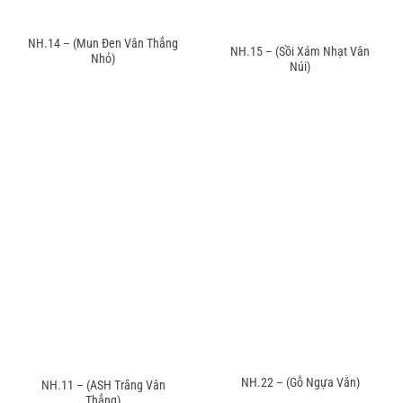
NH.14 – (Mun Đen Vân Thẳng
NH.15 – (Sồi Xám Nhạt Vân
Nhỏ)
Núi)
NH.22 – (Gỗ Ngựa Vằn)
NH.11 – (ASH Trắng Vân
Thẳng)