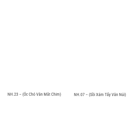
NH.23 – (Óc Chó Vân Mắt Chim)
NH.07 – (Sồi Xám Tẩy Vân Núi)