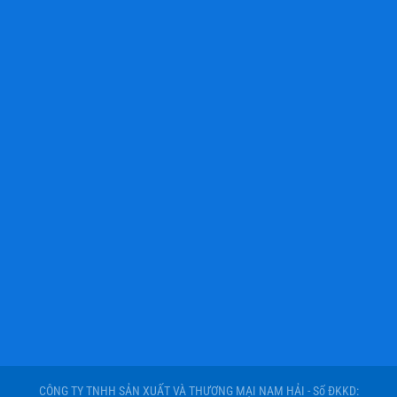
CÔNG TY TNHH SẢN XUẤT VÀ THƯƠNG MẠI NAM HẢI - Số ĐKKD: