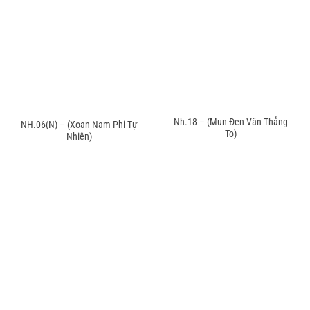
Nh.18 – (Mun Đen Vân Thẳng
NH.06(N) – (Xoan Nam Phi Tự
To)
Nhiên)