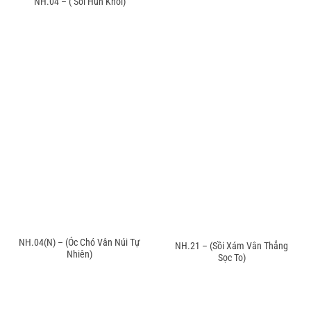
NH.04 – ( Sồi Hun Khói)
NH.04(N) – (Óc Chó Vân Núi Tự
NH.21 – (Sồi Xám Vân Thẳng
Nhiên)
Sọc To)