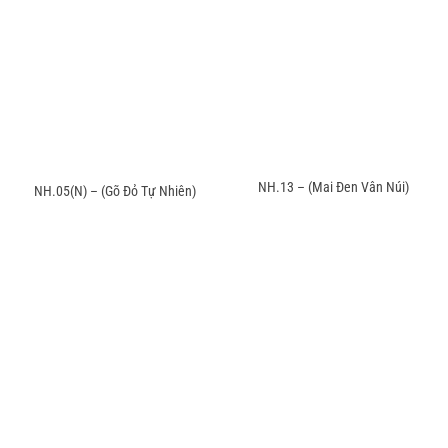
NH.13 – (Mai Đen Vân Núi)
NH.05(N) – (Gõ Đỏ Tự Nhiên)