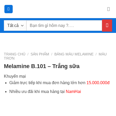
Chuyển
đến
nội
dung
Tìm
kiếm:
TRANG CHỦ
/
SẢN PHẨM
/
BẢNG MÀU MELAMINE
/
MÀU
TRƠN
Melamine B.101 – Trắng sữa
Khuyến mại
Giảm trực tiếp khi mua đơn hàng lớn hơn
15.000.000đ
Nhiều ưu đãi khi mua hàng tại
NamHai
TẢI BẢNG GIÁ
ĐĂNG KÝ TƯ VẤN