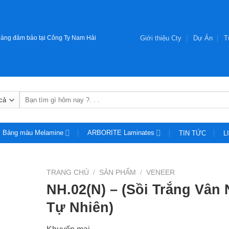
Giới thiệu Cty
Dự Án
T
àng đảm bảo tại Công Ty Nam Hải
Tìm
kiếm:
Bảng màu Melamine
ARBORITE Laminates
TIN TỨC
L
TRANG CHỦ
/
SẢN PHẨM
/
VENEER
NH.02(N) – (Sồi Trắng Vân 
Tự Nhiên)