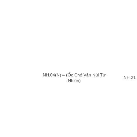
NH.04(N) – (Óc Chó Vân Núi Tự
NH.21 
Nhiên)