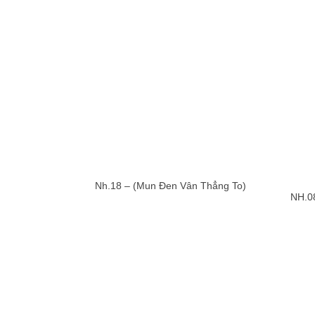
Nh.18 – (Mun Đen Vân Thẳng To)
NH.0