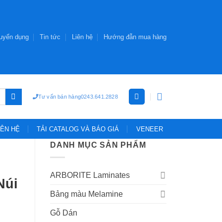
uyển dụng
Tin tức
Liên hệ
Hướng đẫn mua hàng
Tư vấn bán hàng
0243.641.2828
IÊN HỆ
TẢI CATALOG VÀ BÁO GIÁ
VENEER
DANH MỤC SẢN PHẨM
ARBORITE Laminates
Núi
Bảng màu Melamine
Gỗ Dán