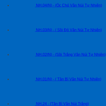
NH.04(N) - (Óc Chó Vân Núi Tự Nhiên)
NH.03(N) - ( Sồi Đỏ Vân Núi Tự Nhiên)
NH.02(N) - (Sồi Trắng Vân Núi Tự Nhiên)
NH.01(N) - ( Tần Bì Vân Núi Tự Nhiên)
NH.24 - (Tần Bì Vân Núi Trắng)