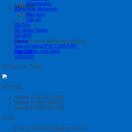
Woodgrains
Giỏ hàng
Bảng màu Melamine
Màu trơn
Vân gỗ
Gỗ Dán
Gỗ Ghép Thanh
Gỗ MDF
Maybe
Chưa có sản phẩm trong giỏ hàng.
Nẹp chỉ nhựa PVC CAO CẤP
Quay trở lại cửa hàng
Ván Dăm
VENEER
Hỗ Trợ Trực Tuyến
HOTLINE
Hotline 2: 081.302.5555
Hotline 3: 0916.394.457
Hotline 4: 0981.000.268
Email
Email 1: namhaigo@yahoo.com.vn