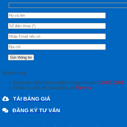
Khuyến mại
Giảm trực tiếp khi mua đơn hàng lớn hơn
15.000.000đ
Nhiều ưu đãi khi mua hàng tại
NamHai
TẢI BẢNG GIÁ
ĐĂNG KÝ TƯ VẤN