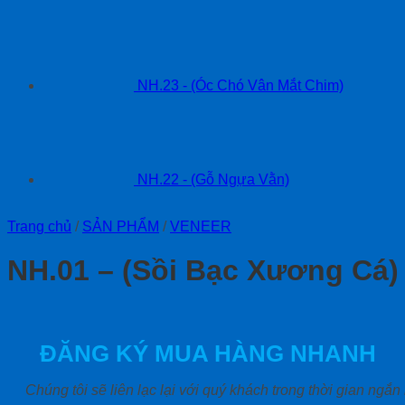
NH.23 - (Óc Chó Vân Mắt Chim)
NH.22 - (Gỗ Ngựa Vằn)
Trang chủ
/
SẢN PHẨM
/
VENEER
NH.01 – (Sồi Bạc Xương Cá)
ĐĂNG KÝ MUA HÀNG NHANH
Chúng tôi sẽ liên lạc lại với quý khách trong thời gian ngắn