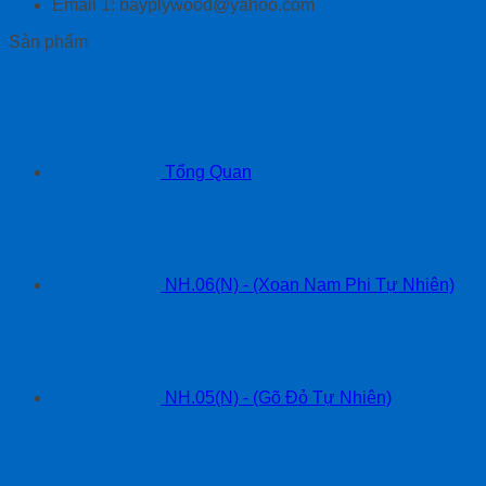
Email 1: bayplywood@yahoo.com
Sản phẩm
Tổng Quan
NH.06(N) - (Xoan Nam Phi Tự Nhiên)
NH.05(N) - (Gõ Đỏ Tự Nhiên)