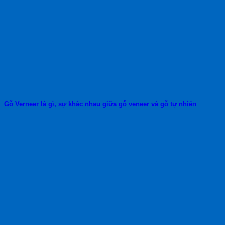
Gỗ Verneer là gì, sự khác nhau giữa gỗ veneer và gỗ tự nhiên