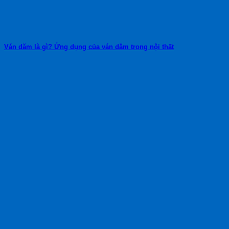
Ván dăm là gì? Ứng dụng của ván dăm trong nội thất