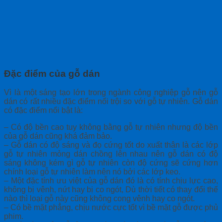
Đặc điểm của gỗ dán
Vì là một sáng tạo lớn trong ngành công nghiệp gỗ nên gỗ
dán có rất nhiều đặc điểm nổi trội so với gỗ tự nhiên. Gỗ dán
có đặc điểm nổi bật là:
– Có độ bền cao tuy không bằng gỗ tự nhiên nhưng độ bền
của gỗ dán cũng khá đảm bảo.
– Gỗ dán có độ sáng và đọ cứng tốt do xuất thân là các lớp
gỗ tự nhiên mỏng dán chồng lên nhau nên gỗ dán có độ
sáng không kém gì gỗ tự nhiên còn độ cứng sẽ cứng hơn
chính loại gỗ tự nhiên làm nên nó bởi các lớp keo.
– Một đặc tính ưu việt của gỗ dán đó là có tính chịu lực cao,
không bị vênh, nứt hay bị co ngót, Dù thời tiết có thay đổi thế
nào thì loại gỗ này cũng không cong vênh hay co ngót.
– Có bề mặt phẳng, chịu nước cực tốt vì bề mặt gỗ được phủ
phim.