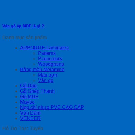
Ván gỗ ép MDF là gì ?
Danh mục sản phẩm
ARBORITE Laminates
Patterns
Plaincolors
Woodgrains
Bảng màu Melamine
Màu trơn
Vân gỗ
Gỗ Dán
Gỗ Ghép Thanh
Gỗ MDF
Maybe
Nẹp chỉ nhựa PVC CAO CẤP
Ván Dăm
VENEER
Hỗ Trợ Trực Tuyến