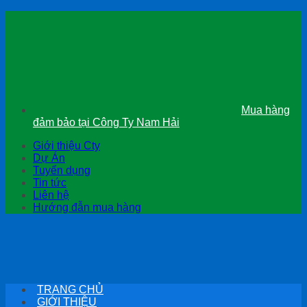
Chuyển
đến
nội
dung
Mua hàng
đảm bảo tại Công Ty Nam Hải
Giới thiệu Cty
Dự Án
Tuyển dụng
Tin tức
Liên hệ
Hướng đẫn mua hàng
TRANG CHỦ
GIỚI THIỆU