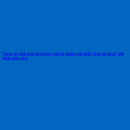
Trang trí nhà chật ấn tượng với hệ thống nội thất “treo lơ lửng” tiết
kiệm diện tích