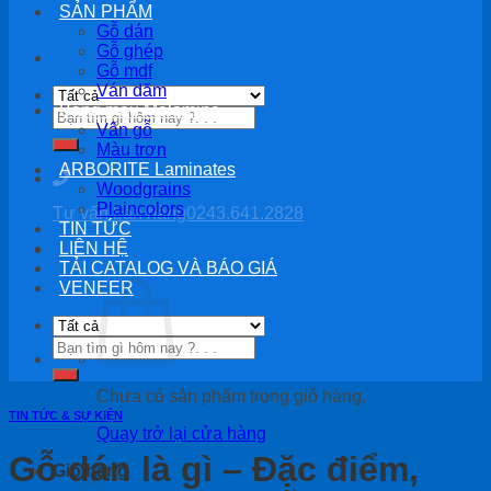
SẢN PHẨM
Gỗ dán
Gỗ ghép
Gỗ mdf
Ván dăm
Bảng màu Melamine
Tìm
Vân gỗ
kiếm:
Màu trơn
ARBORITE Laminates
Woodgrains
Plaincolors
Tư vấn bán hàng
0243.641.2828
TIN TỨC
LIÊN HỆ
TẢI CATALOG VÀ BÁO GIÁ
VENEER
Tìm
kiếm:
Chưa có sản phẩm trong giỏ hàng.
TIN TỨC & SỰ KIỆN
Quay trở lại cửa hàng
Gỗ dán là gì – Đặc điểm,
Giỏ hàng