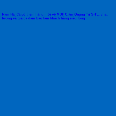
Nam Hải đã có thêm hàng mới về MDF C.ẩm Quảng Trị S-TL, chất
lượng và giá cả đảm bảo làm khách hàng siêu lòng