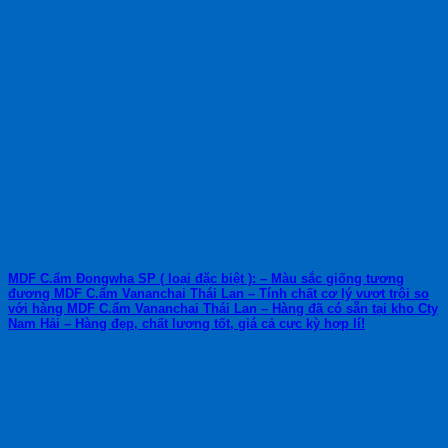
MDF C.ẩm Đongwha SP ( loại đặc biệt ): – Màu sắc giống tương
đương MDF C.ẩm Vananchai Thái Lan – Tính chất cơ lý vượt trội so
với hàng MDF C.ẩm Vananchai Thái Lan – Hàng đã có sẵn tại kho Cty
Nam Hải – Hàng đẹp, chất lượng tốt, giá cả cực kỳ hợp lí!