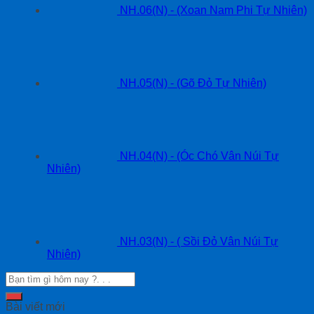
NH.06(N) - (Xoan Nam Phi Tự Nhiên)
NH.05(N) - (Gõ Đỏ Tự Nhiên)
NH.04(N) - (Óc Chó Vân Núi Tự
Nhiên)
NH.03(N) - ( Sồi Đỏ Vân Núi Tự
Nhiên)
Bài viết mới