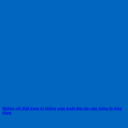
Những nội thất trang trí không gian tuyệt đẹp lấy cảm hứng từ mùa
đông