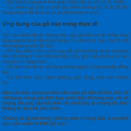
– Giá thành của gỗ rẻ hơn gấp nhiều lần so với gỗ tự nhiên.
– Tuy nhiên gỗ dán có một đặc điểm không tốt đó là để lâu
trong nơi có độ ẩm cao thì gỗ rất nhanh bị mục.
Ứng dụng của gỗ dán trong thực tế
Với đặc điểm rất ấn tượng như vậy gỗ dán có rất nhiều ứng
dụng ngoài thực tiễn cuộc sống của chúng ta. Sau đây là một
số ứng dụng của gỗ dán:
– Với đặc điểm chịu nước cao gỗ dán thường được sử dụng
làm đồ trang trí nội thất, kệ bếp, bàn, ghế văn phòng và làm
copha cho công trình;….
– Gỗ dán còn được sử dụng trong ngành công nghiệp đóng
tàu.
– Có thể làm vách ngăn phòng, gác lửng, mặt sàn chống
ồn…
Nếu các bạn đang có nhu cầu mua gỗ dán để làm một số
vật dụng trong gia đình hay buôn bán thương mại với số
lượng lớn các bạn hãy liên hệ với Công ty chúng tôi theo
thông tin liên hệ bên dưới.
Chúng tôi là một trong những đơn vị hàng đầu trong lĩnh
vực sản xuất và XNK gỗ dán.