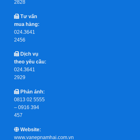
2828
Tư vấn
mua hàng:
024.3641
2456
Dịch vụ
theo yêu cầu:
024.3641
2929
Phản ánh:
0813 02 5555
– 0916 394
457
Website:
www.vanepnamhai.com.vn