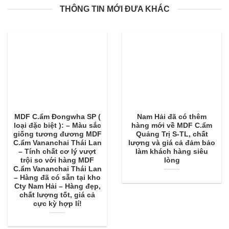
THÔNG TIN MỚI ĐƯA KHÁC
MDF C.ẩm Đongwha SP (
Nam Hải đã có thêm
loại đặc biệt ): – Màu sắc
hàng mới về MDF C.ẩm
giống tương đương MDF
Quảng Trị S-TL, chất
C.ẩm Vananchai Thái Lan
lượng và giá cả đảm bảo
– Tính chất cơ lý vượt
làm khách hàng siêu
trội so với hàng MDF
lòng
C.ẩm Vananchai Thái Lan
– Hàng đã có sẵn tại kho
Cty Nam Hải – Hàng đẹp,
chất lượng tốt, giá cả
cực kỳ hợp lí!