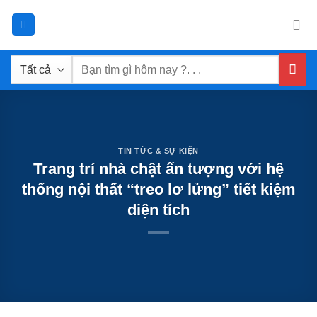
Chuyển
đến
nội
dung
Tìm
kiếm:
TIN TỨC & SỰ KIỆN
Trang trí nhà chật ấn tượng với hệ
thống nội thất “treo lơ lửng” tiết kiệm
diện tích