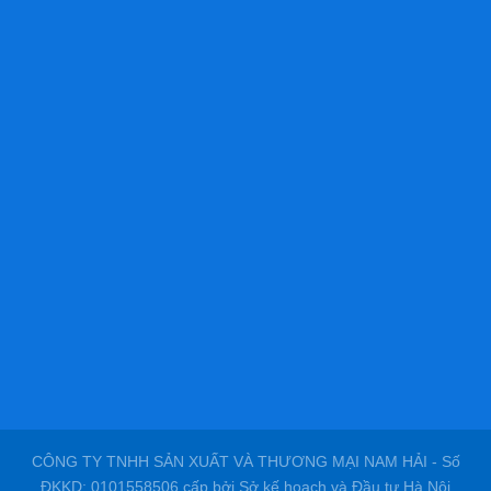
CÔNG TY TNHH SẢN XUẤT VÀ THƯƠNG MẠI NAM HẢI - Số
ĐKKD: 0101558506 cấp bởi Sở kế hoạch và Đầu tư Hà Nội