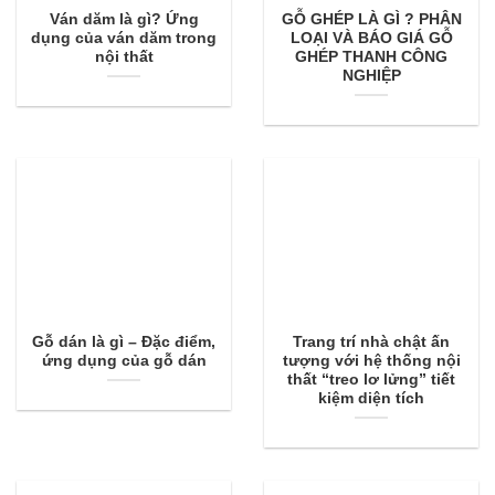
Ván dăm là gì? Ứng
GỖ GHÉP LÀ GÌ ? PHÂN
dụng của ván dăm trong
LOẠI VÀ BÁO GIÁ GỖ
nội thất
GHÉP THANH CÔNG
NGHIỆP
Gỗ dán là gì – Đặc điểm,
Trang trí nhà chật ấn
ứng dụng của gỗ dán
tượng với hệ thống nội
thất “treo lơ lửng” tiết
kiệm diện tích