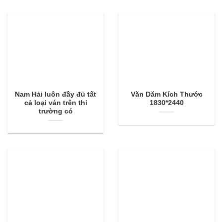
Nam Hải luôn đầy đủ tất
Văn Dăm Kích Thước
cả loại ván trên thi
1830*2440
trường có